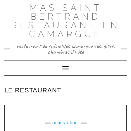
Skip
MAS SAINT
to
BERTRAND
content
RESTAURANT EN
CAMARGUE
restaurant de spécialités camarguaises, gîtes,
chambres d'hôte
Toggle Navigation
LE RESTAURANT
réservations