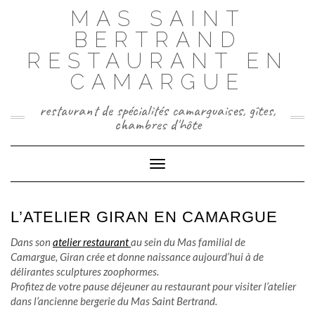
Skip
MAS SAINT
to
BERTRAND
content
RESTAURANT EN
CAMARGUE
restaurant de spécialités camarguaises, gîtes,
chambres d'hôte
Toggle Navigation
L’ATELIER GIRAN EN CAMARGUE
Dans son
atelier restaurant
au sein du Mas familial de
Camargue, Giran crée et donne naissance aujourd’hui à de
délirantes sculptures zoophormes.
Profitez de votre pause déjeuner au restaurant pour visiter l’atelier
dans l’ancienne bergerie du Mas Saint Bertrand.